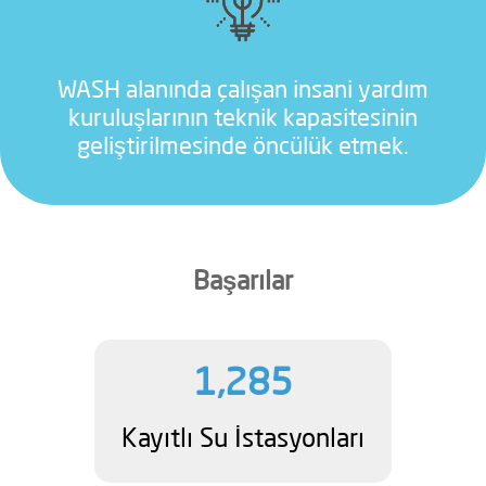
WASH alanında çalışan insani yardım
kuruluşlarının teknik kapasitesinin
geliştirilmesinde öncülük etmek.
Başarılar
1,285
Kayıtlı Su İstasyonları